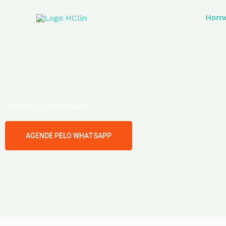
Skip
to
Hom
content
Otorrinolaringologista
AGENDE PELO WHATSAPP