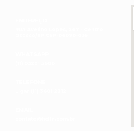
ENDEREÇO
Rua Avelino Lopes, 267 - Centro
Osasco/SP CEP-06090-035
WHATSAPP
(11) 93221 5606
TELEFONE
Ligar (11) 3681 2212
EMAIL
contato@hclin.com.br