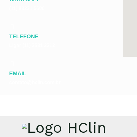
(11) 93221 5606
TELEFONE
Ligar (11) 3681 2212
EMAIL
contato@hclin.com.br