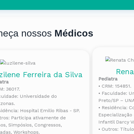
heça nossos
Médicos
Ren
zilene Ferreira da Silva
Pediatra
atra
• CRM: 154851.
M: 36017.
• Faculdade: Un
culdade: Universidade do
Preto/SP – UN
zonas.
• Residência:
sidência: Hospital Emilio Ribas - SP.
Especialização 
tros: Participa ativamente de
Infantil Darcy V
os, Simpósios, Congressos,
• Outros: Títul
adas, Workshops.