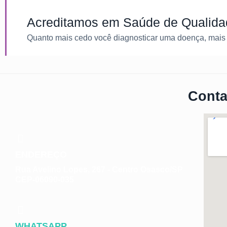
Acreditamos em Saúde de Qualidad
Quanto mais cedo você diagnosticar uma doença, mais 
Conta
ENDEREÇO
Rua Avelino Lopes, 267 - Centro Osasco/SP
CEP-06090-035
WHATSAPP