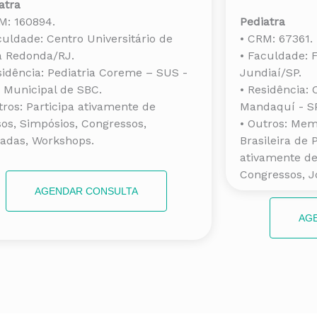
atra
M: 160894.
Pediatra
culdade: Centro Universitário de
• CRM: 67361.
a Redonda/RJ.
• Faculdade: 
sidência: Pediatria Coreme – SUS -
Jundiaí/SP.
. Municipal de SBC.
• Residência:
tros: Participa ativamente de
Mandaquí - SP
os, Simpósios, Congressos,
• Outros: Me
adas, Workshops.
Brasileira de P
ativamente de
Congressos, J
AGENDAR CONSULTA
AG