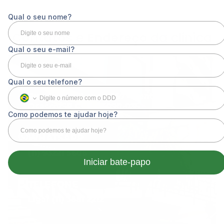
Contatos
e
Endereço
da clínica
ENDEREÇO
Rua Avelino Lopes, 267 - Centro
Osasco/SP CEP-06090-035
WHATSAPP
(11) 93221 5606
TELEFONE
Ligar (11) 3681 2212