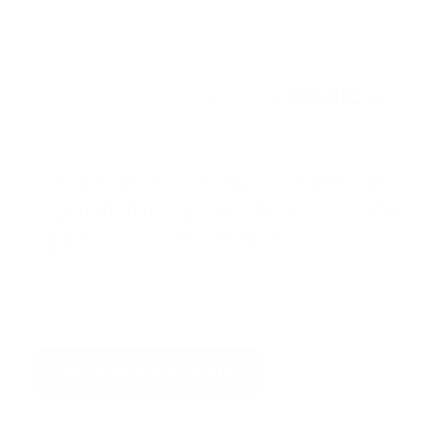
Conheça a nossa
Médica
Acreditamos em Saúde de
Qualidade para todos, com
preços acessíveis!
Quanto mais cedo você diagnosticar uma doença, mais
chances tem de se curar!
MARQUE SUA CONSULTA