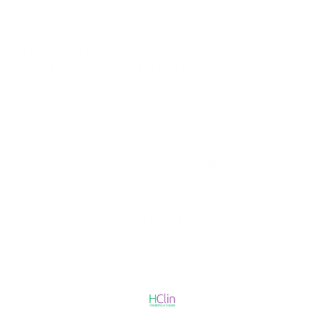
1x/semana e a duração é de 35 minutos.
Grupo de coluna é um programa que adota
procedimentos que estimulam o desenvolvimento
da autonomia do indivíduo, onde ele conhecerá o
seu próprio corpo e aprenderá a ser seu próprio
terapeuta, conseguindo assim uma melhora na
qualidade de vida.
Atua diminuindo ou eliminando a dor, reduzindo o
uso de medicamentos analgésicos, ida à consultas e
às vezes até evitando-se cirurgia.
Convênio
Atendemos particular ou pelos seguintes planos de
saúde: