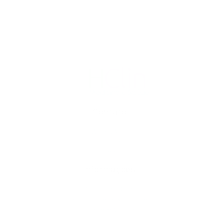
Contato
WhatsApp
Telefone
Email
Informações
Sobre a HClin
Política de Privacidade
Unidade e Contato