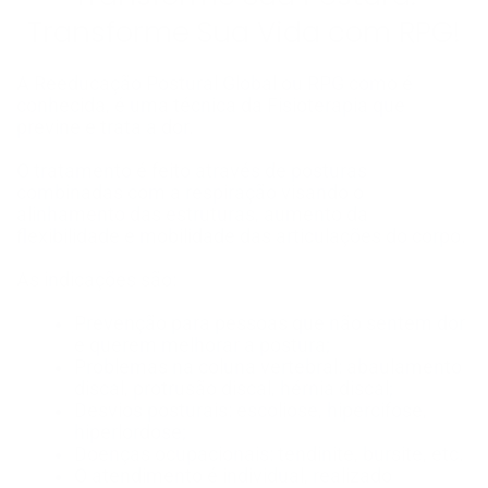
Transforme Sua Vida com RPG!
A Reeducação Postural Global ou RPG como é
conhecida, é uma técnica da Fisioterapia que
previne e trata a dor.
O tratamento é feito através de posturas
combinadas com a respiração visando o
alinhamento das estruturas, aumento da
flexibilidade e mobilidade das articulações do corpo.
As indicações são:
Prevenção para pessoas que não sentem dor
e querem melhorar a postura;
Problemas na coluna vertebral: abaulamento
discal, protrusão discal, hérnia discal;
Desvios posturais: escoliose, hipercifose,
hiperlordose;
Doenças ocupacionais: tendinite, bursite, etc.
O atendimento é individual, realizado