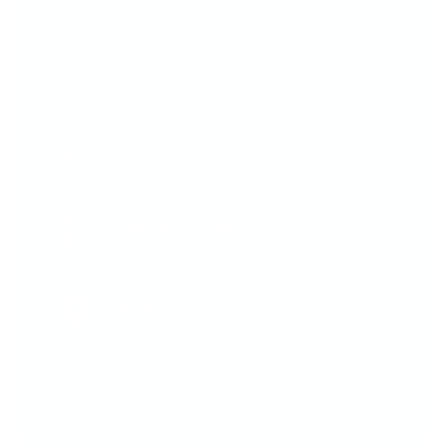
sua consulta
Você pode agendar sua consulta por ligação ou
WhatsApp
WhatsApp
Ligue (11) 3681 2212
Endereço
Atendimento de: Segunda à Sexta das 8h00 às
18h00 / Sábados das 8h00 às 12h00